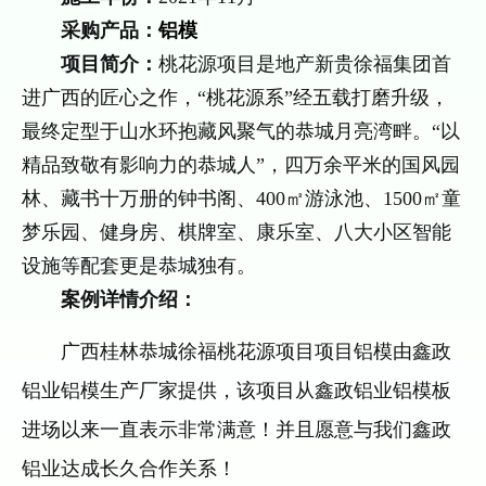
采购产品：
铝模
项目简介：
桃花源项目是地产新贵徐福集团首
进广西的匠心之作，“桃花源系”经五载打磨升级，
最终定型于山水环抱藏风聚气的恭城月亮湾畔。“以
精品致敬有影响力的恭城人”，四万余平米的国风园
林、藏书十万册的钟书阁、400㎡游泳池、1500㎡童
梦乐园、健身房、棋牌室、康乐室、八大小区智能
设施等配套更是恭城独有。
案例详情介绍：
广西桂林恭城徐福桃花源项目项目铝模由鑫政
铝业铝模生产厂家提供，该项目从鑫政铝业铝模板
进场以来一直表示非常满意！并且愿意与我们鑫政
铝业达成长久合作关系！