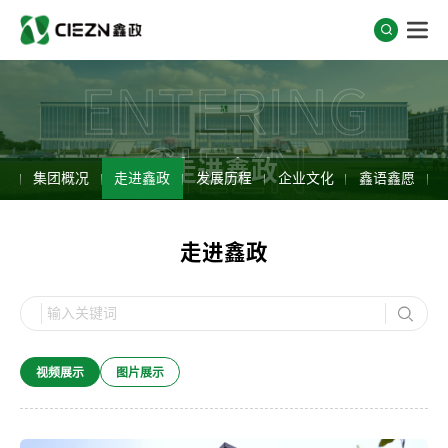
ENTERING
CIEZN
走进鑫政
集团概况
走进鑫政
发展历程
企业文化
鑫语鑫愿
走进鑫政
视频展示
图片展示