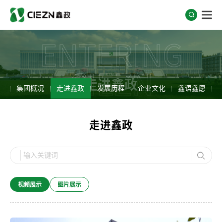
ENTERING
CIEZN
走进鑫政
集团概况
走进鑫政
发展历程
企业文化
鑫语鑫愿
走进鑫政
视频展示
图片展示